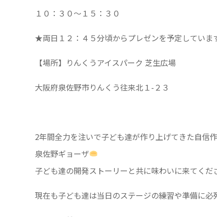
１０：３０～１５：３０
★両日１２：４５分頃からプレゼンを予定していま
【場所】りんくうアイスパーク 芝生広場
大阪府泉佐野市りんくう往来北１-２３
2年間全力を注いで子ども達が作り上げてきた自信
泉佐野ギョーザ
子ども達の開発ストーリーと共に味わいに来てくだ
現在も子ども達は当日のステージの練習や準備に必