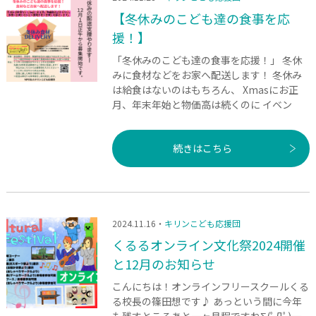
【冬休みのこども達の食事を応
援！】
「冬休みのこども達の食事を応援！」 冬休
みに食材などをお家へ配送します！ 冬休み
は給食はないのはもちろん、 Xmasにお正
月、年末年始と物価高は続くのに イベン
続きはこちら
2024.11.16・
キリンこども応援団
くるるオンライン文化祭2024開催
と12月のお知らせ
こんにちは！オンラインフリースクールくる
る校長の篠田想です♪ あっという間に今年
も残すところあと一ヶ月程ですねΣ(ﾟДﾟ)一