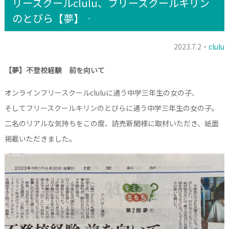
リースクールclulu、フリースクールキリン
のとびら【夢】‐
2023.7.2・
clulu
【夢】不登校経験 前を向いて
オンラインフリースクールcluluに通う中学三年生の女の子、
そしてフリースクールキリンのとびらに通う中学三年生の女の子。
二名のリアルな気持ちをこの度、読売新聞様に取材いただき、紙面
掲載いただきました。