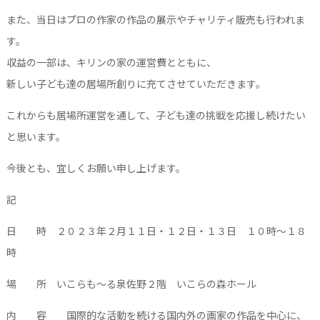
また、当日はプロの作家の作品の展示やチャリティ販売も行われま
す。
収益の一部は、キリンの家の運営費とともに、
新しい子ども達の居場所創りに充てさせていただきます。
これからも居場所運営を通して、子ども達の挑戦を応援し続けたい
と思います。
今後とも、宜しくお願い申し上げます。
記
日
時
２０２３年２月１１日・１２日・１３日 １０時～１８
時
場
所
いこらも～る泉佐野２階 いこらの森ホール
内 容
国際的な活動を続ける国内外の画家の作品
を中心に、