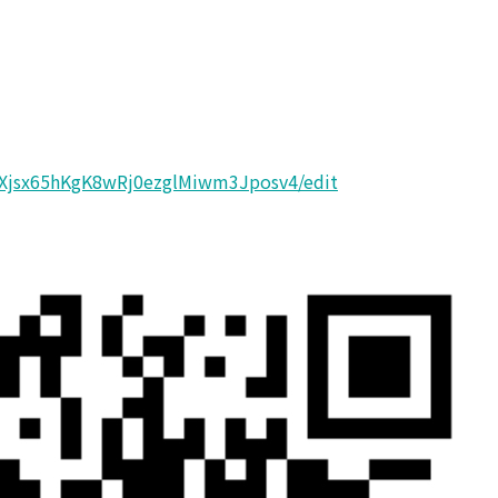
1WXjsx65hKgK8wRj0ezglMiwm3Jposv4/edit