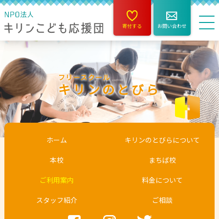
寄付する
お問い合わせ
フリースクール
キリンのとびら
ホーム
キリンのとびらについて
本校
まちば校
ご利用案内
料金について
スタッフ紹介
ご相談