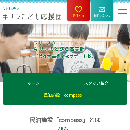
寄付する
お問い合わせ
フリースクール
キリンのとびら高等部
（代々木高等学校サポート校）
ホーム
スタッフ紹介
民泊施設「compass」
民泊施設「compass」とは
ABOUT